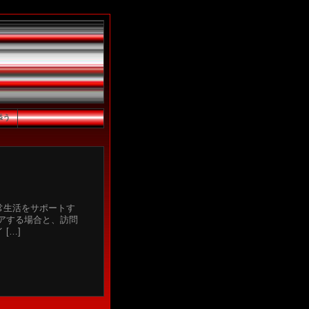
添う
常生活をサポートす
アする場合と、訪問
[…]