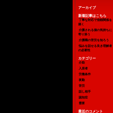
アーカイブ
新着記事はこちら
丁寧な対応で信頼関係を
築く
介護される側の気持ちに
寄り添う
介護職の苦労を知ろう
悩みを話せる良き理解者
の必要性
カテゴリー
介助
入居者
労働条件
夜勤
苦労
話し相手
認知症
需要
最近のコメント