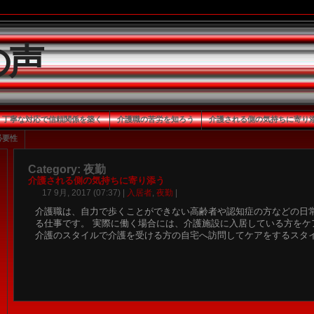
の声
丁寧な対応で信頼関係を築く
介護職の苦労を知ろう
介護される側の気持ちに寄り
必要性
Category: 夜勤
介護される側の気持ちに寄り添う
17 9月, 2017 (07:37) |
入居者
,
夜勤
|
介護職は、自力で歩くことができない高齢者や認知症の方などの日
る仕事です。 実際に働く場合には、介護施設に入居している方をケ
介護のスタイルで介護を受ける方の自宅へ訪問してケアをするスタイ 